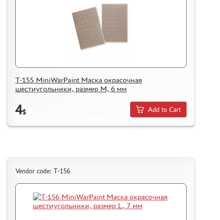
T-155 MiniWarPaint Маска окрасочная
шестиугольники, размер M, 6 мм
4
Add to Cart
$
Vendor code: T-156