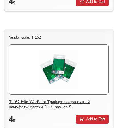
4
Add to Cart
$
Vendor code: T-162
T-162 MiniWarPaint Трафарет окрасочный
камуфляж клетки 5мм, размер S
4
Add to Cart
$