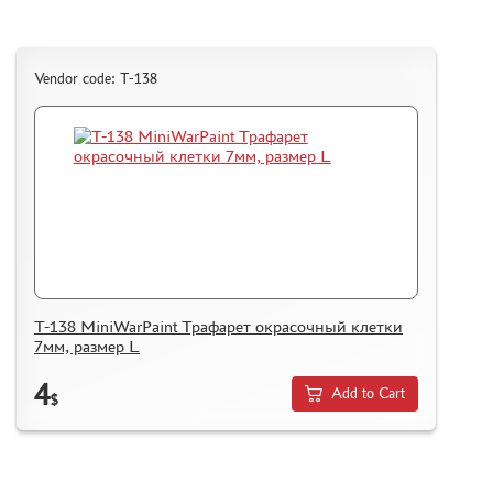
Vendor code: T-138
T-138 MiniWarPaint Трафарет окрасочный клетки
7мм, размер L
4
Add to Cart
$