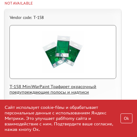
NOT AVAILABLE
Vendor code: T-158
T-158 MiniWarPaint Трафарет окрасочный
предупреждающие полосы и надписи
4
Inform
$
Сайт использует cookie-fileы и обрабатывает
персональные данные с использованием Яндекс
Метрики. Это улучшает рабfromу сайта и
Ok
взаимодействие с ним. Подтвердите ваше согласие,
нажав кнопу Ок.