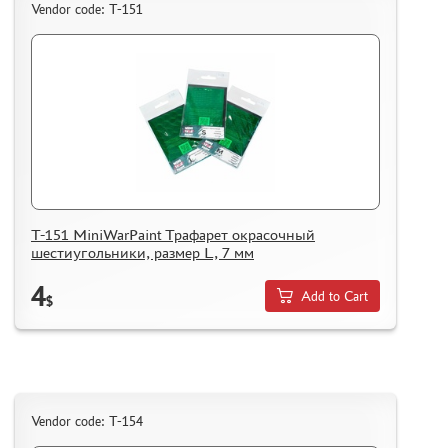
Vendor code: T-151
T-151 MiniWarPaint Трафарет окрасочный
шестиугольники, размер L, 7 мм
4
Add to Cart
$
Vendor code: T-154