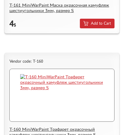
T-161 MiniWarPaint Маска окрасочная камуфляж
шестиугольники 3мм, размер S
4
Add to Cart
$
Vendor code: T-160
T-160 MiniWarPaint Трафарет окрасочный
камуфляж шестиугольники 3мм, размер S