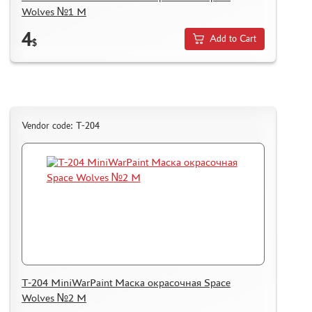
Wolves №1 M
HOW TO REGISTER
4
HOW TO ORDER
Add to Cart
$
HOW TO PAY FOR THE ORDER
DELIVERY METHOD
WHAT IS " PERSONAL ACCOUNT"
REVIEWS
Vendor code: T-204
GUEST BOOK
CONTACTS, WORK SCHEDULE
T-204 MiniWarPaint Маска окрасочная Space
Wolves №2 M