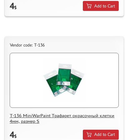
4
Add to Cart
$
Vendor code: T-136
T-136 MiniWarPaint Трафарет окрасочный клетки
4мм, размер S
4
Add to Cart
$