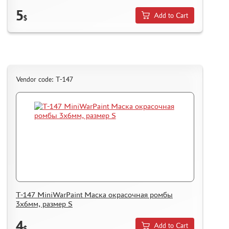
5
Add to Cart
$
Vendor code: T-147
T-147 MiniWarPaint Маска окрасочная ромбы
3х6мм, размер S
4
Add to Cart
$