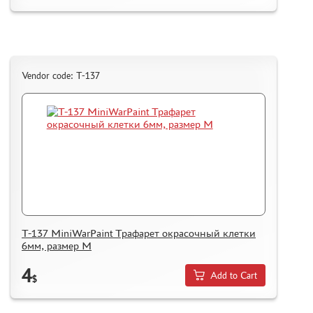
Vendor code: T-137
T-137 MiniWarPaint Трафарет окрасочный клетки
6мм, размер М
4
Add to Cart
$