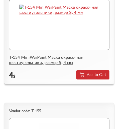
T-154 MiniWarPaint Маска окрасочная
шестиугольники, размер S, 4 мм
4
Add to Cart
$
Vendor code: T-155