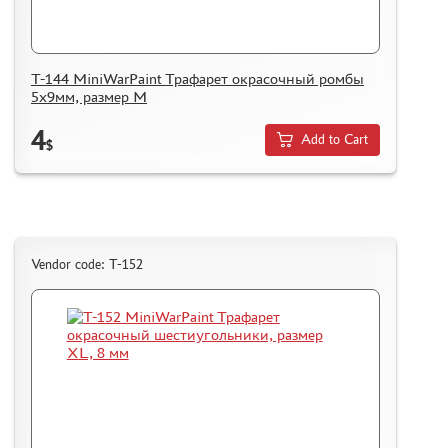
T-144 MiniWarPaint Трафарет окрасочный ромбы
5х9мм, размер М
4
Add to Cart
$
Vendor code: T-152