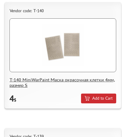
Vendor code: T-140
T-140 MiniWarPaint Маска окрасочная клетки 4мм,
размер S
4
Add to Cart
$
Vendor code: T-139