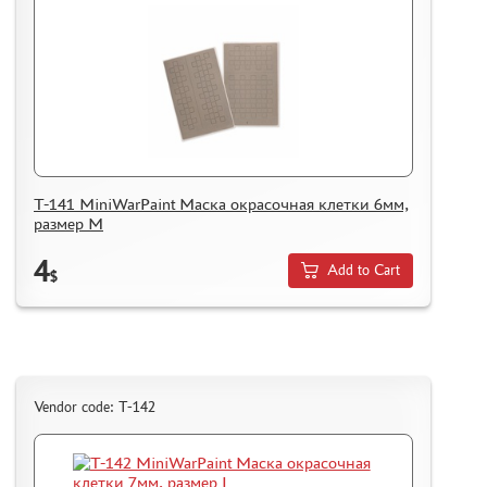
T-141 MiniWarPaint Маска окрасочная клетки 6мм,
размер M
4
Add to Cart
$
Vendor code: T-142