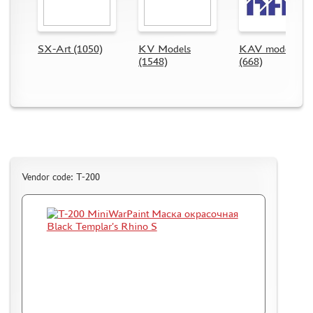
MODEL ADDITIONS
SX-Art (1050)
KV Models
KAV models
MATERIALS FOR DIORAMAS
(1548)
(668)
CASES & STANDS
MODELS FOR ASSEMBLY WITHOUT GLUE
ASSEMBLED AND PAINTED MODELS
LEONARDO DA VINCI
BOARD GAMES
Vendor code: T-200
WORLD OF TANKS
WARHAMMER 40.000
GIFT WRAP
TYPE PLATES
ORDER PLATES
PAPER MODELS
WOOD MODELS