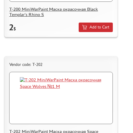
T-200 MiniWarPaint Маска окрасочная Black
CERTIFICATES
Templar's Rhino S
SALE
2
Add to Cart
BRANDED MERCH
$
ACCESSORIES
PUZZLES
Vendor code: T-202
DISCOUNTS
ORDER STATUS
THE TRACKING OR PACKAGE NUMBER
HOW TO SPEED UP THE DISPATCH OF THE ORDER
TC " SDEK"
KAZAKHSTAN AND BELARUS
T-202 MiniWarPaint Маска окрасочная Space