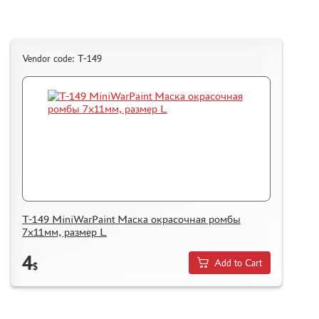
Vendor code: T-149
T-149 MiniWarPaint Маска окрасочная ромбы
7х11мм, размер L
4
Add to Cart
$