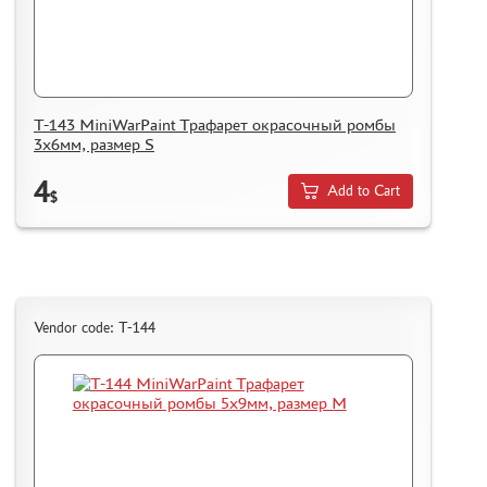
T-143 MiniWarPaint Трафарет окрасочный ромбы
3х6мм, размер S
4
Add to Cart
$
Vendor code: T-144