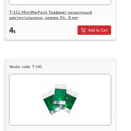
T-152 MiniWarPaint Трафарет окрасочный
шестиугольники, размер XL, 8 мм
4
Add to Cart
$
Vendor code: T-145