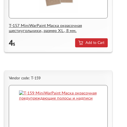
T-157 MiniWarPaint Маска окрасочная
шестиугольники, размер XL, 8 мм.
4
Add to Cart
$
Vendor code: T-159